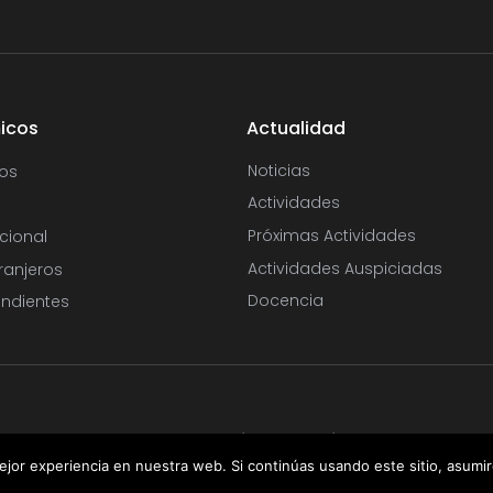
icos
Actualidad
Noticias
os
Actividades
Próximas Actividades
cional
Actividades Auspiciadas
ranjeros
Docencia
ndientes
 Real Academia de Medicina y Cirugía de Andalucía Oriental. Todos los d
jor experiencia en nuestra web. Si continúas usando este sitio, asumi
Aviso Legal
|
Política de Cookies