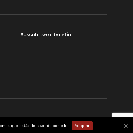
Suscribirse al boletín
erechos reservados
remos que estás de acuerdo con ello.
Aceptar