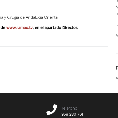
R
M
m
a y Cirugía de Andalucía Oriental
J
s de
www.ramao.tv
, en el apartado Directos
A
A
Teléfono:​
958 280 761