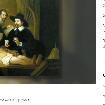
C
S
C
R
d
S
A
ero RAMAO y RANM