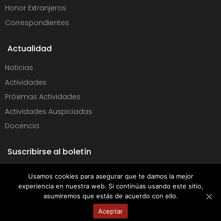
Honor Extranjeros
Correspondientes
Actualidad
Noticias
Actividades
Próximas Actividades
Actividades Auspiciadas
Docencia
Suscribirse al boletín
Usamos cookies para asegurar que te damos la mejor
Copyright © 2020. Real Academia de Medicina y Cirugía de Andalucía
experiencia en nuestra web. Si continúas usando este sitio,
Oriental. Todos los derechos reservados
asumiremos que estás de acuerdo con ello.
Aceptar
Aviso Legal
|
Política de Cookies