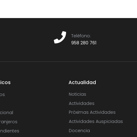
Teléfono:​
958 280 761
icos
Actualidad
Noticias
os
Actividades
Próximas Actividades
cional
Actividades Auspiciadas
ranjeros
Docencia
ndientes