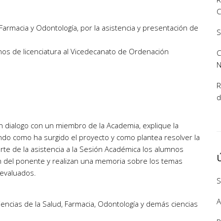
C
 Farmacia y Odontología, por la asistencia y presentación de
S
mnos de licenciatura al Vicedecanato de Ordenación
C
R
d
 en dialogo con un miembro de la Academia, explique la
ando como ha surgido el proyecto y como plantea resolver la
rte de la asistencia a la Sesión Académica los alumnos
ión del ponente y realizan una memoria sobre los temas
evaluados.
S
A
encias de la Salud, Farmacia, Odontología y demás ciencias