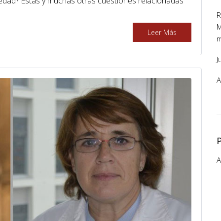
iedad? Estas y muchas otras cuestiones relacionadas
R
M
Leer Más
m
J
A
A