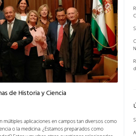
R
C
S
C
R
d
inas de Historia y Ciencia
S
s con múltiples aplicaciones en campos tan diversos como
 ciencia o la medicina. ¿Estamos preparados como
A