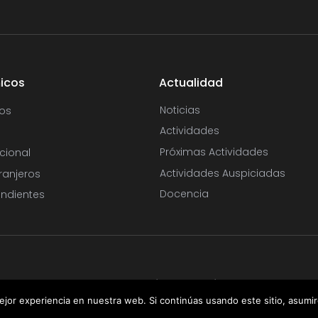
icos
Actualidad
Noticias
os
Actividades
Próximas Actividades
cional
Actividades Auspiciadas
ranjeros
Docencia
ndientes
 Real Academia de Medicina y Cirugía de Andalucía Oriental. Todos los d
jor experiencia en nuestra web. Si continúas usando este sitio, asumi
Aviso Legal
|
Política de Cookies