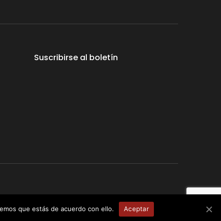
Suscribirse al boletín
erechos reservados
remos que estás de acuerdo con ello.
Aceptar