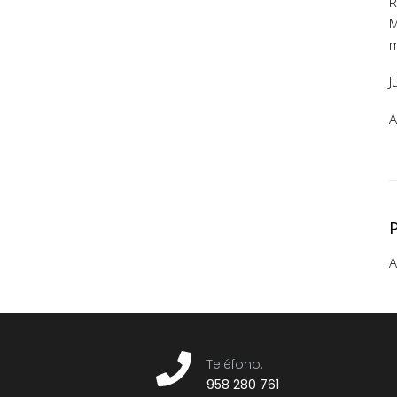
R
M
m
J
A
A
Teléfono:​
958 280 761