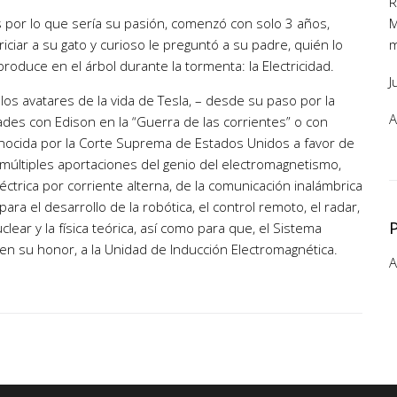
R
és por lo que sería su pasión, comenzó con solo 3 años,
M
ciar a su gato y curioso le preguntó a su padre, quién lo
m
oduce en el árbol durante la tormenta: la Electricidad.
J
los avatares de la vida de Tesla, – desde su paso por la
A
ltades con Edison en la “Guerra de las corrientes” o con
conocida por la Corte Suprema de Estados Unidos a favor de
múltiples aportaciones del genio del electromagnetismo,
léctrica por corriente alterna, de la comunicación inalámbrica
a el desarrollo de la robótica, el control remoto, el radar,
nuclear y la física teórica, así como para que, el Sistema
 en su honor, a la Unidad de Inducción Electromagnética.
A