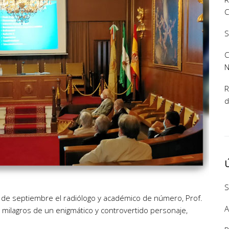
C
S
C
R
d
S
23 de septiembre el radiólogo y académico de número, Prof.
A
y milagros de un enigmático y controvertido personaje,