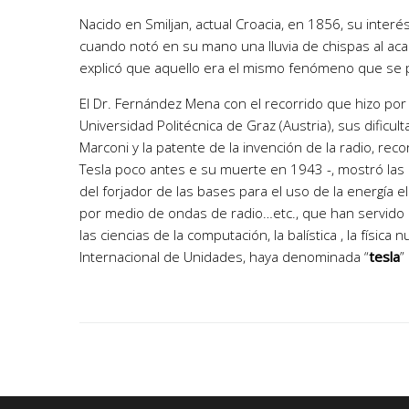
Nacido en Smiljan, actual Croacia, en 1856, su inter
cuando notó en su mano una lluvia de chispas al acari
explicó que aquello era el mismo fenómeno que se pr
El Dr. Fernández Mena con el recorrido que hizo por 
Universidad Politécnica de Graz (Austria), sus dificu
Marconi y la patente de la invención de la radio, re
Tesla poco antes e su muerte en 1943 -, mostró las 
del forjador de las bases para el uso de la energía e
por medio de ondas de radio…etc., que han servido par
las ciencias de la computación, la balística , la física 
Internacional de Unidades, haya denominada “
tesla
”